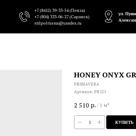
+7 (8412) 39-33-54
(Пенза)
ул. Пушк
+7 (804) 333-06-27
(Саранск)
Алексан
stilpolrussia@yandex.ru
HONEY ONYX GR
PRIMAVERA
Артикул:
PR121
р.
2 510
/
1 м²
КУПИТЬ