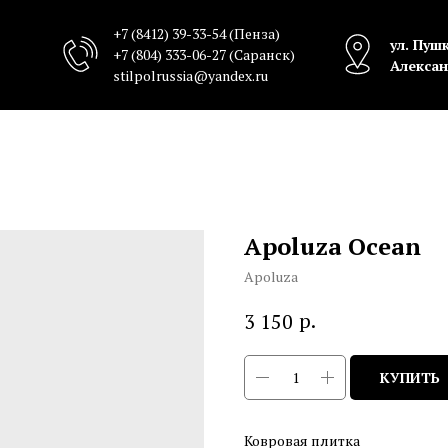
+7 (8412) 39-33-54
(Пенза)
ул. Пушк
+7 (804) 333-06-27
(Саранск)
Алексан
stilpolrussia@yandex.ru
Apoluza Ocean
Apoluza
р.
3 150
КУПИТЬ
Ковровая плитка