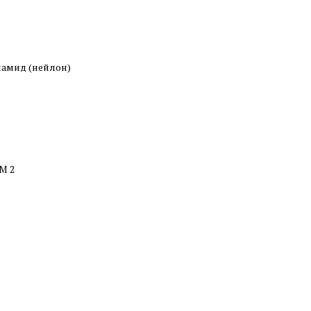
иамид (нейлон)
М 2