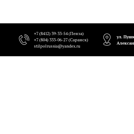
+7 (8412) 39-33-54
(Пенза)
ул. Пушк
+7 (804) 333-06-27
(Саранск)
Алексан
stilpolrussia@yandex.ru