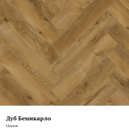
Дуб Беникарло
Classen