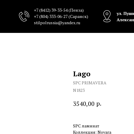
+7 (8412) 39-33-54
(Пенза)
ул. Пушк
+7 (804) 333-06-27
(Саранск)
Алексан
stilpolrussia@yandex.ru
Lago
SPC PRIMAVERA
N1823
р.
3540,00
SPC ламинат
Коллекция: Novara