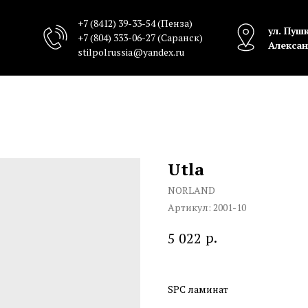
+7 (8412) 39-33-54
(Пенза)
ул. Пушк
+7 (804) 333-06-27
(Саранск)
Алексан
stilpolrussia@yandex.ru
Utla
NORLAND
Артикул:
2001-10
р.
5 022
SPC ламинат