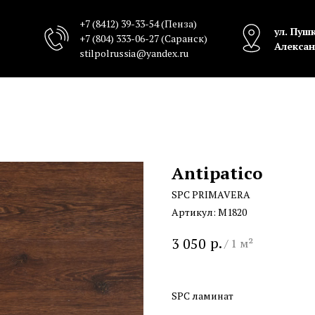
+7 (8412) 39-33-54
(Пенза)
ул. Пушк
+7 (804) 333-06-27
(Саранск)
Алексан
stilpolrussia@yandex.ru
Antipatico
SPC PRIMAVERA
Артикул:
M1820
р.
3 050
/
1 м²
SPC ламинат