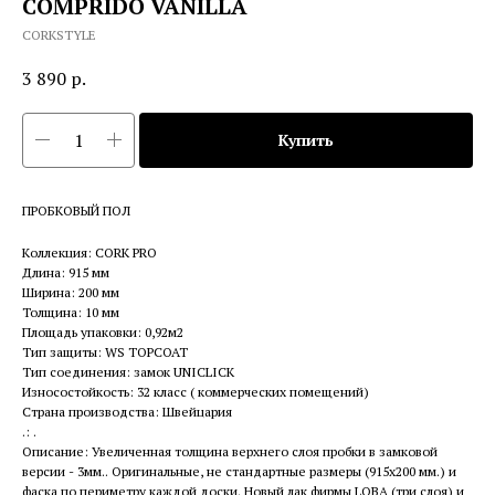
COMPRIDO VANILLA
CORKSTYLE
3 890
р.
Купить
ПРОБКОВЫЙ ПОЛ
Коллекция: CORK PRO
Длина: 915 мм
Ширина: 200 мм
Толщина: 10 мм
Площадь упаковки: 0,92м2
Тип защиты: WS TOPCOAT
Тип соединения: замок UNICLICK
Износостойкость: 32 класс ( коммерческих помещений)
Страна производства: Швейцария
.: .
Описание: Увеличенная толщина верхнего слоя пробки в замковой
версии - 3мм.. Оригинальные, не стандартные размеры (915х200 мм.) и
фаска по периметру каждой доски. Новый лак фирмы LOBA (три слоя) и