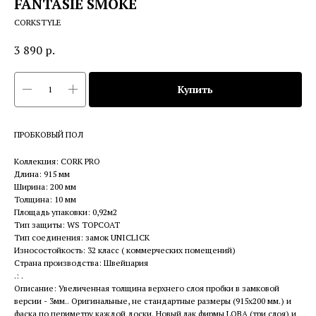
FANTASIE SMOKE
CORKSTYLE
3 890
р.
Купить
ПРОБКОВЫЙ ПОЛ
Коллекция: CORK PRO
Длина: 915 мм
Ширина: 200 мм
Толщина: 10 мм
Площадь упаковки: 0,92м2
Тип защиты: WS TOPCOAT
Тип соединения: замок UNICLICK
Износостойкость: 32 класс ( коммерческих помещений)
Страна производства: Швейцария
.: .
Описание: Увеличенная толщина верхнего слоя пробки в замковой
версии - 3мм.. Оригинальные, не стандартные размеры (915х200 мм.) и
фаска по периметру каждой доски. Новый лак фирмы LOBA (три слоя) и